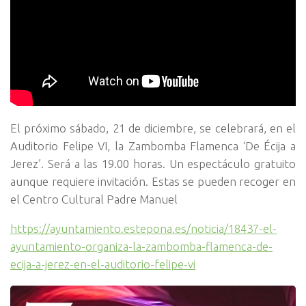
El próximo sábado, 21 de diciembre, se celebrará, en el
Auditorio Felipe VI, la Zambomba Flamenca ‘De Écija a
Jerez’. Será a las 19.00 horas. Un espectáculo gratuito
aunque requiere invitación. Estas se pueden recoger en
el Centro Cultural Padre Manuel
https://ayuntamiento.estepona.es/noticia/18437-el-
ayuntamiento-organiza-la-zambomba-flamenca-de-
ecija-a-jerez-en-el-auditorio-felipe-vi