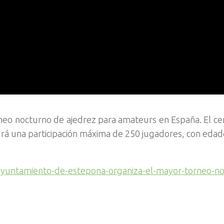
neo nocturno de ajedrez para amateurs en España. El c
drá una participación máxima de 250 jugadores, con edad
-ayuntamiento-de-estepona-organiza-el-mayor-torneo-n