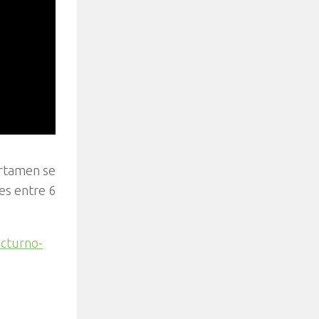
ertamen se
es entre 6
octurno-