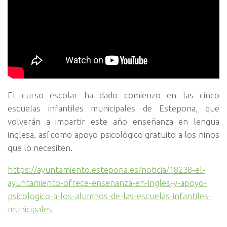
El curso escolar ha dado comienzo en las cinco
escuelas infantiles municipales de Estepona, que
volverán a impartir este año enseñanza en lengua
inglesa, así como apoyo psicológico gratuito a los niños
que lo necesiten.
https://ayuntamiento.estepona.es/noticia/18238-el-
ayuntamiento-ofrece-ensenanza-en-ingles-y-apoyo-
psicologico-a-los-alumnos-de-las-escuelas-infantiles-
municipales