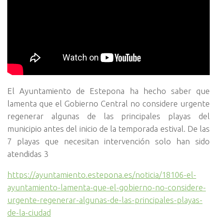
El Ayuntamiento de Estepona ha hecho saber que
lamenta que el Gobierno Central no considere urgente
regenerar algunas de las principales playas del
municipio antes del inicio de la temporada estival. De las
7 playas que necesitan intervención solo han sido
atendidas 3
https://ayuntamiento.estepona.es/noticia/18106-el-
ayuntamiento-lamenta-que-el-gobierno-no-considere-
urgente-regenerar-algunas-de-las-principales-playas-
de-la-ciudad