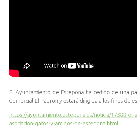
El Ayuntamiento de Estepona ha cedido de una parc
Comercial El Padrón y estará dirigida a los fines de e
https://ayuntamiento.estepona.es/noticia/17388-el-
asociacion-gatos-y-amigos-de-estepona.html