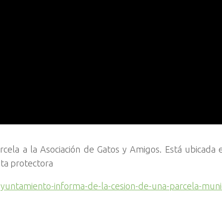
ela a la Asociación de Gatos y Amigos. Está ubicada 
sta protectora
ayuntamiento-informa-de-la-cesion-de-una-parcela-munic