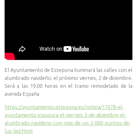
El Ayuntamiento de Estepona iluminará las calles con el
alumbrado navideño, el próximo viernes, 2 de diciembre.
Será a las 19.00 horas en el tramo remodelado de la
avenida España
https://ayuntamiento.estepona.es/noticia/17078-el-
ayuntamiento-inaugura-el-viernes-2-de-diciembre-el-
alumbrado-navideno-con-mas-de-un-2-000-puntos-de-
luz-led.html