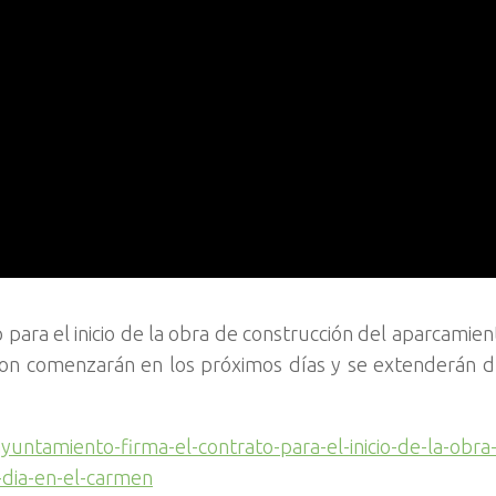
para el inicio de la obra de construcción del aparcamien
aron comenzarán en los próximos días y se extenderán 
yuntamiento-firma-el-contrato-para-el-inicio-de-la-obra
-dia-en-el-carmen