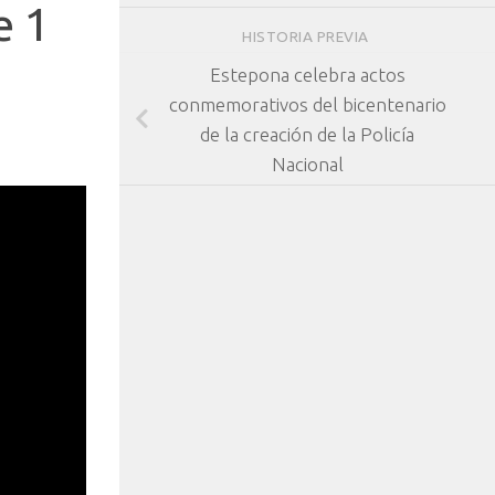
e 1
HISTORIA PREVIA
Estepona celebra actos
conmemorativos del bicentenario
de la creación de la Policía
Nacional