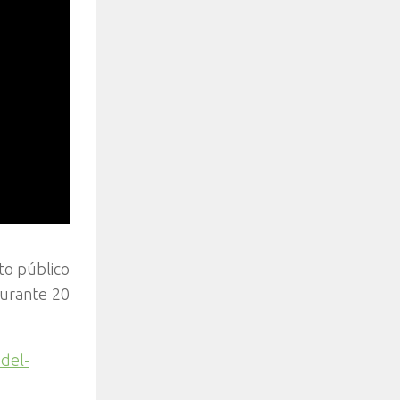
to público
durante 20
-del-