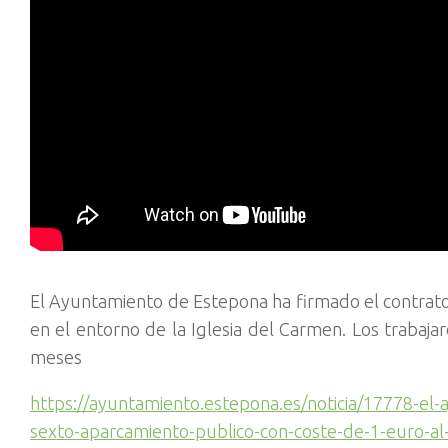
El Ayuntamiento de Estepona ha firmado el contrato 
en el entorno de la Iglesia del Carmen. Los trabaj
meses
https://ayuntamiento.estepona.es/noticia/17778-el-a
sexto-aparcamiento-publico-con-coste-de-1-euro-al