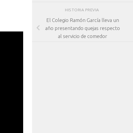
HISTORIA PREVIA
El Colegio Ramón García lleva un
año presentando quejas respecto
al servicio de comedor