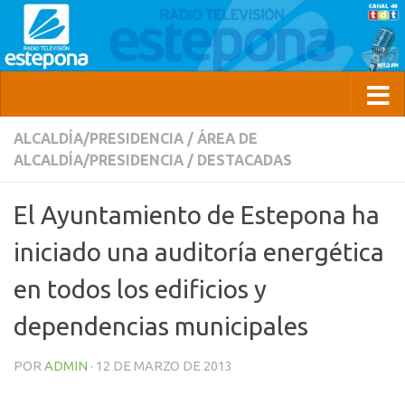
ALCALDÍA/PRESIDENCIA
/
ÁREA DE
ALCALDÍA/PRESIDENCIA
/
DESTACADAS
El Ayuntamiento de Estepona ha
iniciado una auditoría energética
en todos los edificios y
dependencias municipales
POR
ADMIN
·
12 DE MARZO DE 2013