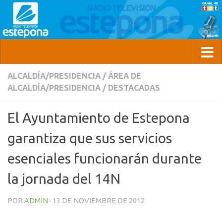
ALCALDÍA/PRESIDENCIA
/
ÁREA DE
ALCALDÍA/PRESIDENCIA
/
DESTACADAS
El Ayuntamiento de Estepona
garantiza que sus servicios
esenciales funcionarán durante
la jornada del 14N
POR
ADMIN
·
13 DE NOVIEMBRE DE 2012