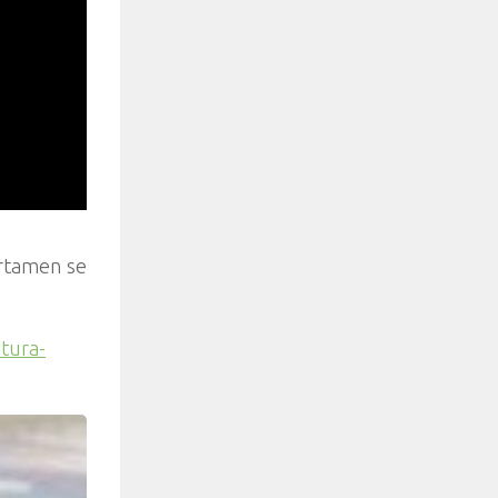
ertamen se
tura-