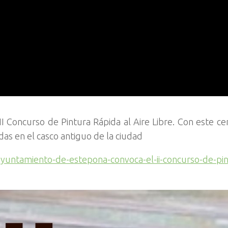
I Concurso de Pintura Rápida al Aire Libre. Con este c
adas en el casco antiguo de la ciudad
ayuntamiento-de-estepona-convoca-el-ii-concurso-de-pin