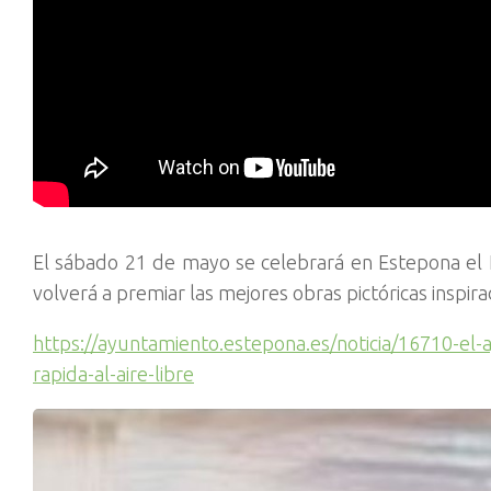
El sábado 21 de mayo se celebrará en Estepona el I
volverá a premiar las mejores obras pictóricas inspir
https://ayuntamiento.estepona.es/noticia/16710-el-
rapida-al-aire-libre