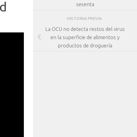
ad
sesenta
HISTORIA PREVIA
La OCU no detecta restos del virus
en la superficie de alimentos y
productos de droguería