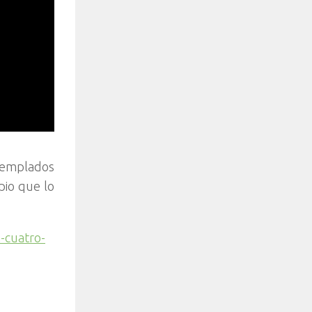
ntemplados
pio que lo
-cuatro-