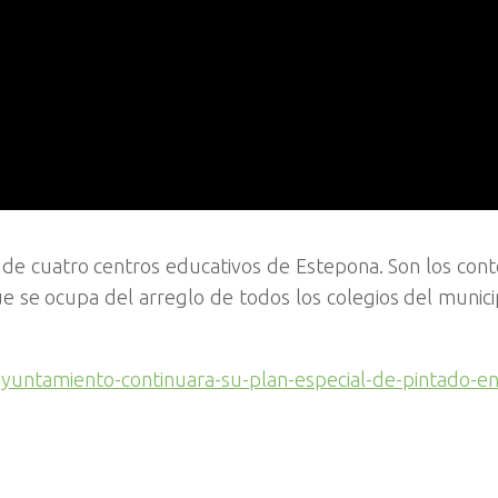
ión de cuatro centros educativos de Estepona. Son los co
e se ocupa del arreglo de todos los colegios del munici
ayuntamiento-continuara-su-plan-especial-de-pintado-en