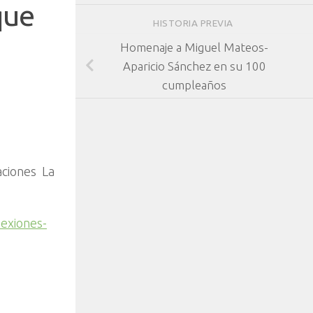
que
HISTORIA PREVIA
Homenaje a Miguel Mateos-
Aparicio Sánchez en su 100
cumpleaños
aciones La
s
exiones-