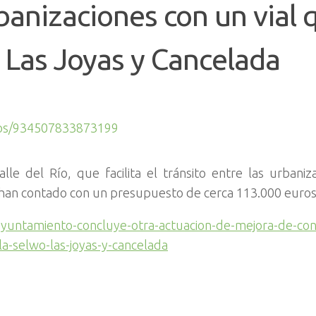
banizaciones con un vial 
, Las Joyas y Cancelada
eos/934507833873199
lle del Río, que facilita el tránsito entre las urbaniz
os han contado con un presupuesto de cerca 113.000 euro
-ayuntamiento-concluye-otra-actuacion-de-mejora-de-con
la-selwo-las-joyas-y-cancelada