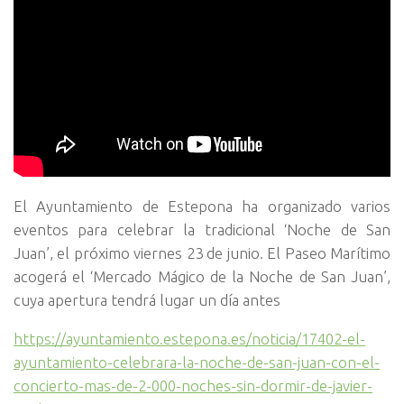
El Ayuntamiento de Estepona ha organizado varios
eventos para celebrar la tradicional ‘Noche de San
Juan’, el próximo viernes 23 de junio. El Paseo Marítimo
acogerá el ‘Mercado Mágico de la Noche de San Juan’,
cuya apertura tendrá lugar un día antes
https://ayuntamiento.estepona.es/noticia/17402-el-
ayuntamiento-celebrara-la-noche-de-san-juan-con-el-
concierto-mas-de-2-000-noches-sin-dormir-de-javier-