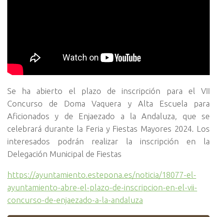
Se ha abierto el plazo de inscripción para el VII
Concurso de Doma Vaquera y Alta Escuela para
Aficionados y de Enjaezado a la Andaluza, que se
celebrará durante la Feria y Fiestas Mayores 2024. Los
interesados podrán realizar la inscripción en la
Delegación Municipal de Fiestas
https://ayuntamiento.estepona.es/noticia/18077-el-
ayuntamiento-abre-el-plazo-de-inscripcion-en-el-vii-
concurso-de-enjaezado-a-la-andaluza