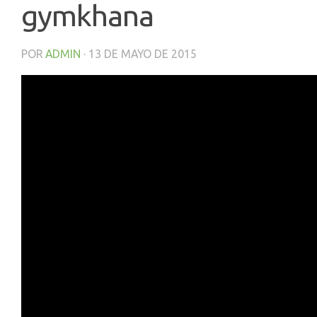
gymkhana
POR
ADMIN
·
13 DE MAYO DE 2015