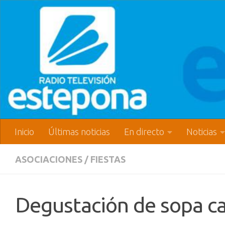
Inicio
Últimas noticias
En directo
Noticias
ASOCIACIONES
/
FIESTAS
Degustación de sopa c