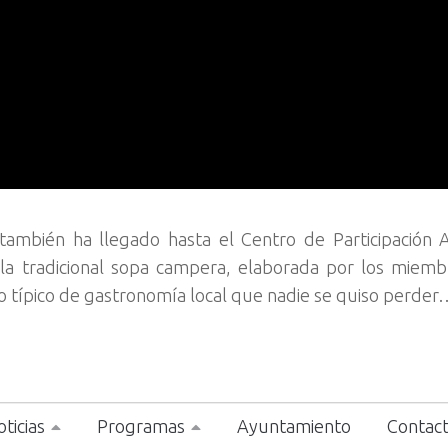
también ha llegado hasta el Centro de Participación A
 la tradicional sopa campera, elaborada por los miem
to típico de gastronomía local que nadie se quiso perder
ticias
Programas
Ayuntamiento
Contac