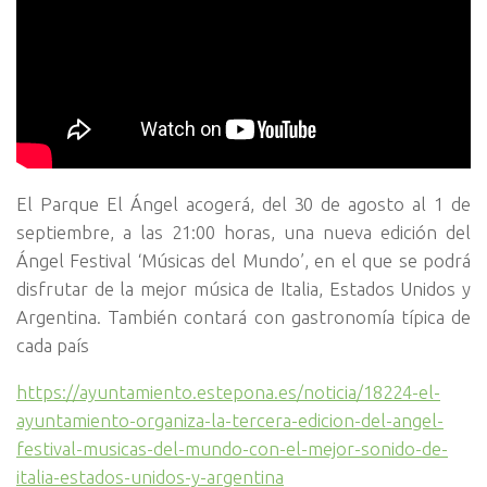
El Parque El Ángel acogerá, del 30 de agosto al 1 de
septiembre, a las 21:00 horas, una nueva edición del
Ángel Festival ‘Músicas del Mundo’, en el que se podrá
disfrutar de la mejor música de Italia, Estados Unidos y
Argentina. También contará con gastronomía típica de
cada país
https://ayuntamiento.estepona.es/noticia/18224-el-
ayuntamiento-organiza-la-tercera-edicion-del-angel-
festival-musicas-del-mundo-con-el-mejor-sonido-de-
italia-estados-unidos-y-argentina