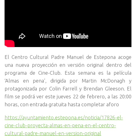
El Centro Cultural Padre Manuel de Estepona acoge
una nueva proyección en versión original dentro del
programa de Cine-Club. Esta semana es la película
‘Almas en pena’, dirigida por Martin McDonagh y
protagonizada por Colin Farrell y Brendan Gleeson. El
film se podrá ver este jueves 22 de febrero, a las 20:00
horas, con entrada gratuita hasta completar aforo
https://ayuntamiento.estepona.es/noticia/17826-el-
cine-club-proyecta-almas-en-pena-en-el-centro-
cultural-padre-manuel-en-version-original