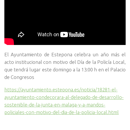
El Ayuntamiento de Estepona celebra un año más el
acto institucional con motivo del Día de la Policía Local,
que tendrá lugar este domingo a la 13:00 h en el Palacio
de Congresos
https://ayuntamiento.estepona.es/noticia/18281-el-
ayuntamiento-condecorara-al-delegado-de-desarrollo-
sostenible-de-la-junta-en-malaga-y-a-mandos-
policiales-con-motivo-del-dia-de-la-policia-local.html