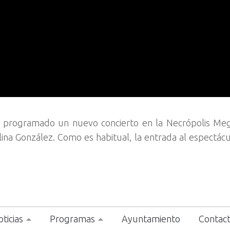
a programado un nuevo concierto en la Necrópolis Meg
ina González. Como es habitual, la entrada al espectácu
ticias
Programas
Ayuntamiento
Contac