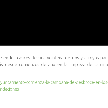
en los cauces de una veintena de ríos y arroyos par
más desde comienzos de año en la limpieza de caminos
-ayuntamiento-comienza-la-campana-de-desbroce-en-los
undaciones