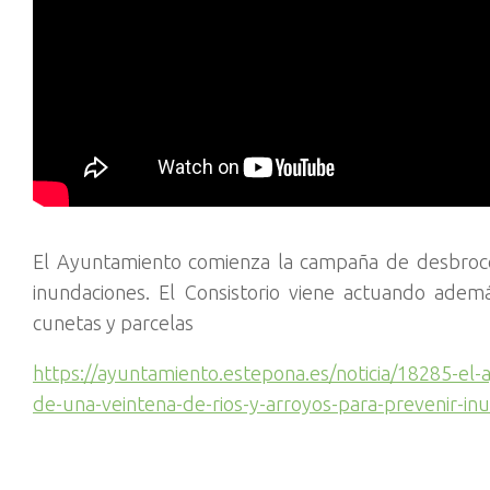
El Ayuntamiento comienza la campaña de desbroce 
inundaciones. El Consistorio viene actuando ade
cunetas y parcelas
https://ayuntamiento.estepona.es/noticia/18285-el
de-una-veintena-de-rios-y-arroyos-para-prevenir-in