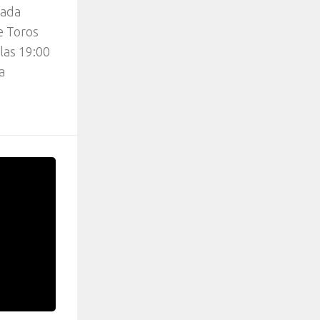
dada
de Toros
 las 19:00
a