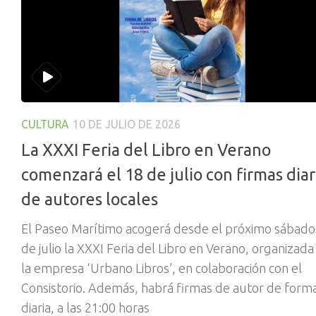
CULTURA
10 DE JULIO DE 2026
La XXXI Feria del Libro en Verano
comenzará el 18 de julio con firmas diar
de autores locales
El Paseo Marítimo acogerá desde el próximo sábado
de julio la XXXI Feria del Libro en Verano, organizada
la empresa ‘Urbano Libros’, en colaboración con el
Consistorio. Además, habrá firmas de autor de form
diaria, a las 21:00 horas