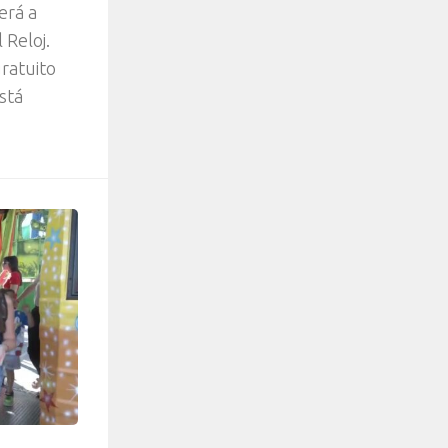
erá a
 Reloj.
gratuito
stá