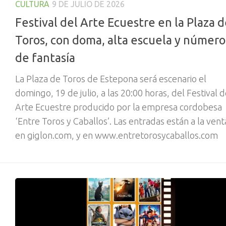
CULTURA
9 DE JULIO DE 2026
Festival del Arte Ecuestre en la Plaza 
Toros, con doma, alta escuela y número
de fantasía
La Plaza de Toros de Estepona será escenario el
domingo, 19 de julio, a las 20:00 horas, del Festival d
Arte Ecuestre producido por la empresa cordobesa
‘Entre Toros y Caballos’. Las entradas están a la vent
en giglon.com, y en www.entretorosycaballos.com