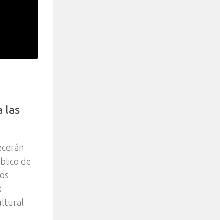
 las
ecerán
blico de
los
s
ltural