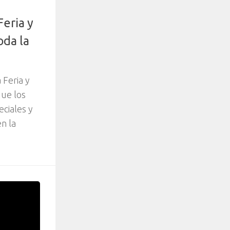
Feria y
oda la
 Feria y
que los
eciales y
en la