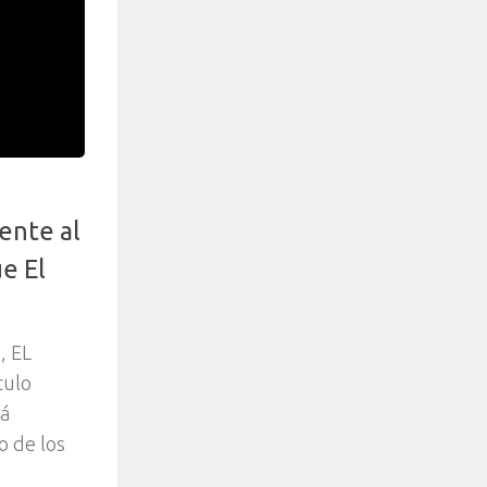
ente al
ue El
, EL
culo
rá
o de los