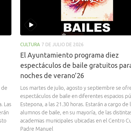
CULTURA
7 DE JULIO DE 2026
El Ayuntamiento programa diez
espectáculos de baile gratuitos para
noches de verano’26
e de
Los martes de julio, agosto y septiembre se ofr
espectáculos de baile en diferentes espacios pú
. Las
Estepona, a las 21.30 horas. Estarán a cargo de 
erán
alumnos de baile, en su mayoría, de las distinta
sto
academias municipales ubicadas en el Centro Cu
Padre Manuel