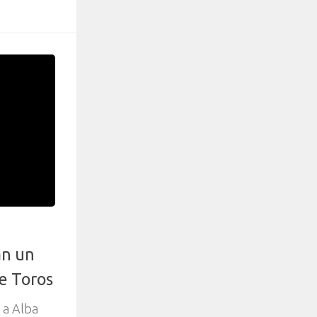
an un
de Toros
 a Alba