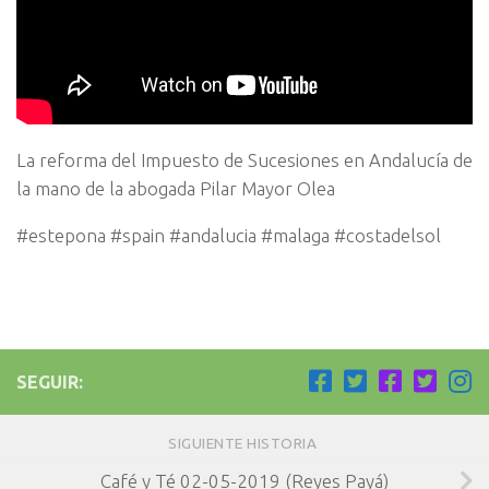
La reforma del Impuesto de Sucesiones en Andalucía de
la mano de la abogada Pilar Mayor Olea
#estepona #spain #andalucia #malaga #costadelsol
SEGUIR:
SIGUIENTE HISTORIA
Café y Té 02-05-2019 (Reyes Payá)