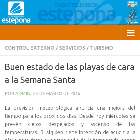
CONTROL EXTERNO
/
SERVICIOS
/
TURISMO
Buen estado de las playas de cara
a la Semana Santa
POR
ADMIN
·
23 DE MARZO DE 2016
La previsión meteorológica anuncia una mejora del
tiempo para los próximos días. Desde hoy miércoles se
prevén cielos despejados y ascenso de las
temperaturas. Si alguien tiene intención de acudir a la