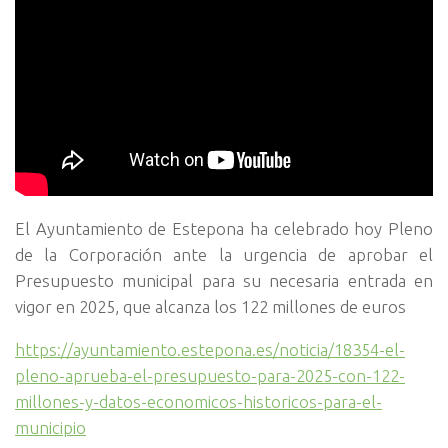
El Ayuntamiento de Estepona ha celebrado hoy Pleno
de la Corporación ante la urgencia de aprobar el
Presupuesto municipal para su necesaria entrada en
vigor en 2025, que alcanza los 122 millones de euros
https://ayuntamiento.estepona.es/noticia/18354-el-
pleno-aprueba-el-presupuesto-para-2025-con-122-
millones-y-datos-economicos-historicos-para-el-
municipio