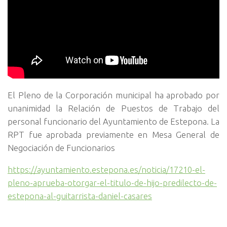
El Pleno de la Corporación municipal ha aprobado por
unanimidad la Relación de Puestos de Trabajo del
personal funcionario del Ayuntamiento de Estepona. La
RPT fue aprobada previamente en Mesa General de
Negociación de Funcionarios
https://ayuntamiento.estepona.es/noticia/17210-el-
pleno-aprueba-otorgar-el-titulo-de-hijo-predilecto-de-
estepona-al-guitarrista-daniel-casares