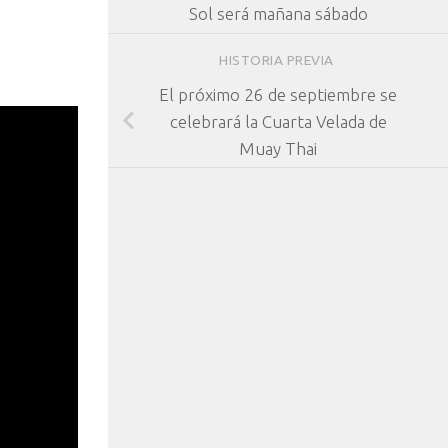
Sol será mañana sábado
HISTORIA PREVIA
El próximo 26 de septiembre se
celebrará la Cuarta Velada de
Muay Thai