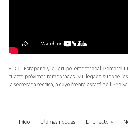
El CD Estepona y el grupo empresarial Primarelli 
cuatro próximas temporadas. Su llegada supone los 
la secretaria técnica, a cuyo frente estará Adil Ben S
Inicio
Últimas noticias
En directo
No