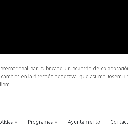
Internacional han rubricado un acuerdo de colaboració
cambios en la dirección deportiva, que asume Josemi L
ellam
ticias
Programas
Ayuntamiento
Contac