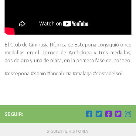
El Club de Gimnasia Rítmica de Estepona consiguió once
medallas en el Torneo de Archidona y tres medallas,
dos de oro y una de plata, en la primera fase del torneo
#estepona #spain #andalucia #malaga #costadelsol
SEGUIR:
SIGUIENTE HISTORIA