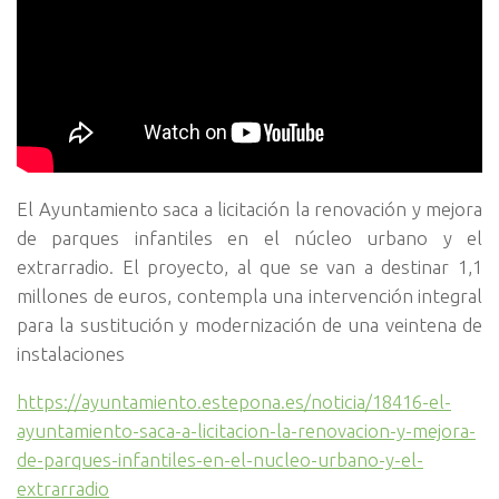
El Ayuntamiento saca a licitación la renovación y mejora
de parques infantiles en el núcleo urbano y el
extrarradio. El proyecto, al que se van a destinar 1,1
millones de euros, contempla una intervención integral
para la sustitución y modernización de una veintena de
instalaciones
https://ayuntamiento.estepona.es/noticia/18416-el-
ayuntamiento-saca-a-licitacion-la-renovacion-y-mejora-
de-parques-infantiles-en-el-nucleo-urbano-y-el-
extrarradio