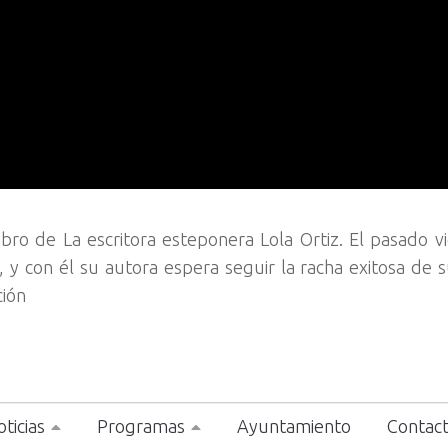
libro de La escritora esteponera Lola Ortiz. El pasado v
, y con él su autora espera seguir la racha exitosa de 
ción
ticias
Programas
Ayuntamiento
Contac