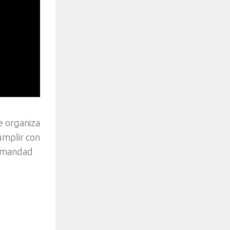
e organiza
umplir con
ermandad