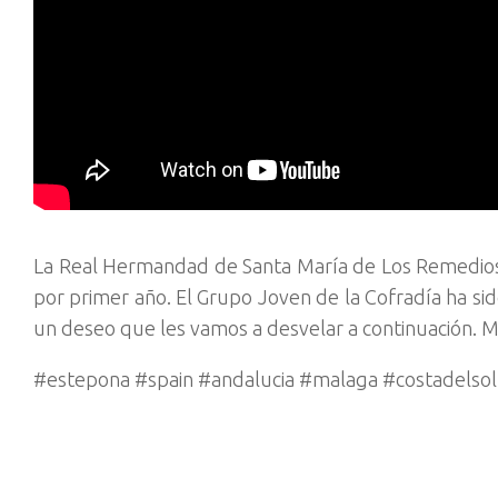
La Real Hermandad de Santa María de Los Remedios h
por primer año. El Grupo Joven de la Cofradía ha sid
un deseo que les vamos a desvelar a continuación.
#estepona #spain #andalucia #malaga #costadelsol