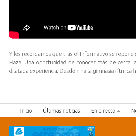
Y les recordamos que tras el Informativo se repone 
Haza. Una oportunidad de conocer más de cerca la
dilatada experiencia. Desde niña la gimnasia rítmica 
Inicio
Últimas noticias
En directo
No