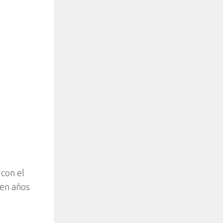
con el
 en años