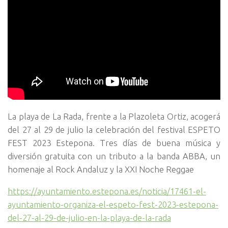
La playa de La Rada, frente a la Plazoleta Ortiz, acogerá
del 27 al 29 de julio la celebración del festival ESPETO
FEST 2023 Estepona. Tres días de buena música y
diversión gratuita con un tributo a la banda ABBA, un
homenaje al Rock Andaluz y la XXI Noche Reggae
https://ayuntamiento.estepona.es/noticia/17461-el-
ayuntamiento-organiza-el-espeto-fest-2023-estepona-
del-27-al-29-de-julio-en-la-playa-de-la-rada