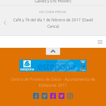
Gálvez y Eric Möller)
HISTORIA PREVIA
Café y Té del día 1 de febrero de 2017 (David
Canca)
Centro de Proceso de Datos - Ayuntamiento de
Estepona. 2017