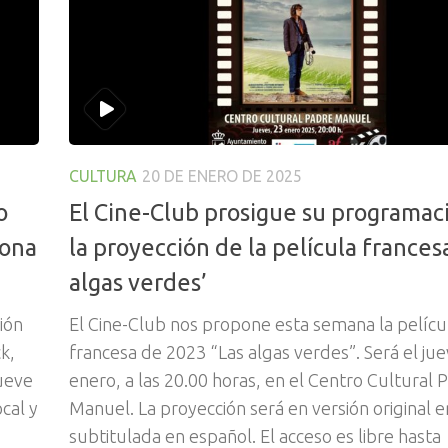
CULTURA
20 DE ENERO DE 2025
o
El Cine-Club prosigue su programac
pona
la proyección de la película frances
algas verdes’
ión
El Cine-Club nos propone esta semana la pelícu
k,
francesa de 2023 “Las algas verdes”. Será el ju
ueve
enero, a las 20.00 horas, en el Centro Cultural 
ocal y
Manuel. La proyección será en versión original e
subtitulada en español. El acceso es libre hasta