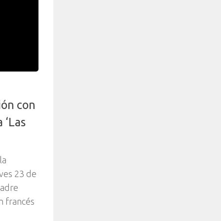
ión con
a ‘Las
la
eves 23 de
Padre
n francés