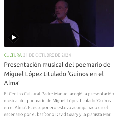
CULTURA
21 DE OCTUBRE DE 2024
Presentación musical del poemario de
Miguel López titulado ‘Guiños en el
Alma’
El Centro Cultural Padre Manuel acogió la presentación
musical del poemario de Miguel López titulado ‘Guiños
en el Alma’. El esteponero estuvo acompañado en el
escenario por el barítono David Geary y la pianista Mari