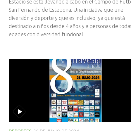
Estadio se está llevando a cabo en el Campo de Fútb
San Fernando de Estepona. Una iniciativa que une
diversión y deporte y que es inclusivo, ya que está
destinado a niños desde 4 años y a personas de todas
edades con diversidad funcional