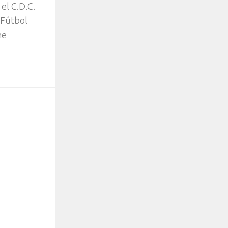
el C.D.C.
 Fútbol
ne