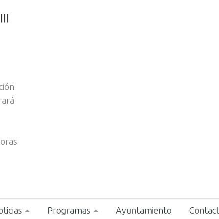
II
ción
rará
horas
ticias
Programas
Ayuntamiento
Contac