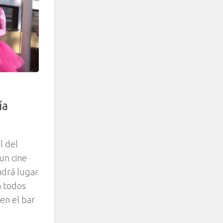
ía
l del
un cine
ndrá lugar
a todos
 en el bar