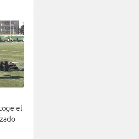
coge el
izado