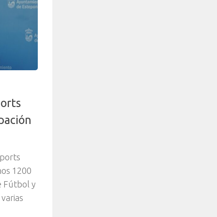
orts
ipación
ports
nos 1200
e Fútbol y
 varias