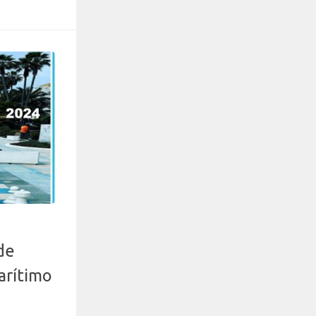
de
arítimo