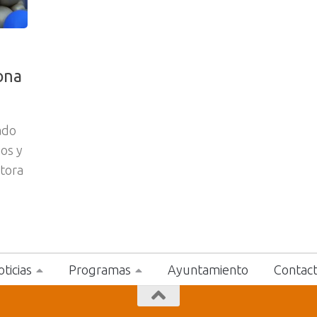
ona
ado
os y
tora
ticias
Programas
Ayuntamiento
Contac