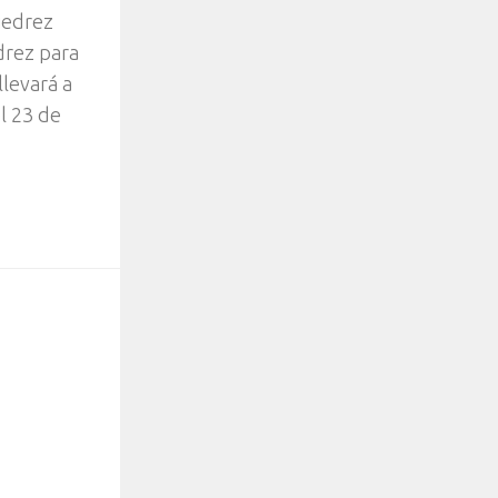
jedrez
edrez para
llevará a
l 23 de