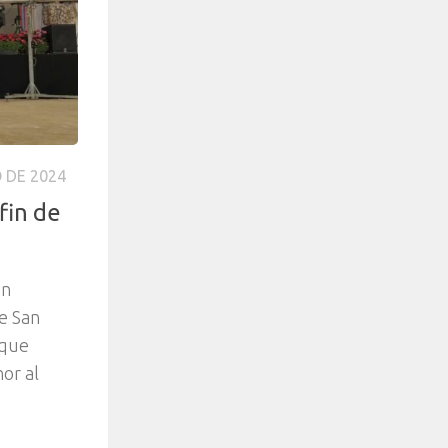
 DE 2024
fin de
an
de San
 que
nor al