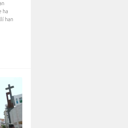
an
e ha
lí han