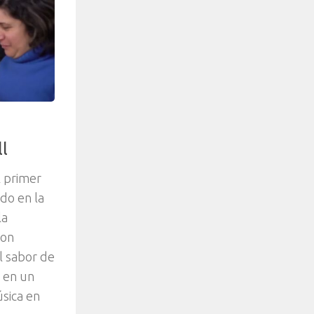
ll
l primer
do en la
la
con
l sabor de
r en un
úsica en