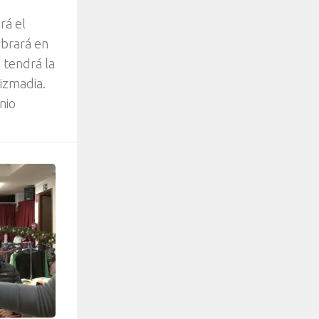
rá el
ebrará en
n tendrá la
izmadia.
nio