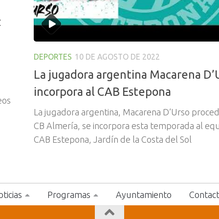
z
DEPORTES
10 DE AGOSTO DE 2022
La jugadora argentina Macarena D’
incorpora al CAB Estepona
eos
La jugadora argentina, Macarena D’Urso proce
CB Almería, se incorpora esta temporada al equ
CAB Estepona, Jardín de la Costa del Sol
ticias
Programas
Ayuntamiento
Contac