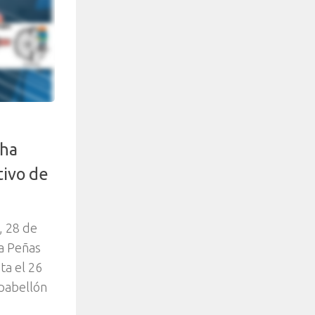
cha
tivo de
, 28 de
 a Peñas
ta el 26
 pabellón