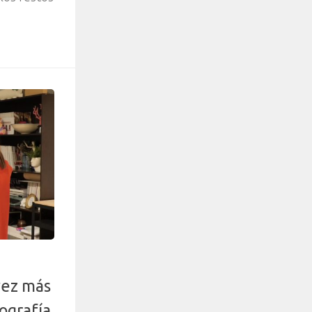
vez más
ografía