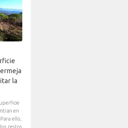
ficie
Bermeja
tar la
uperficie
entran en
 Para ello,
los restos