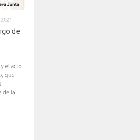
 2021
argo de
y el acto
o, que
a
 de la