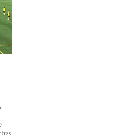
a
e
ntras