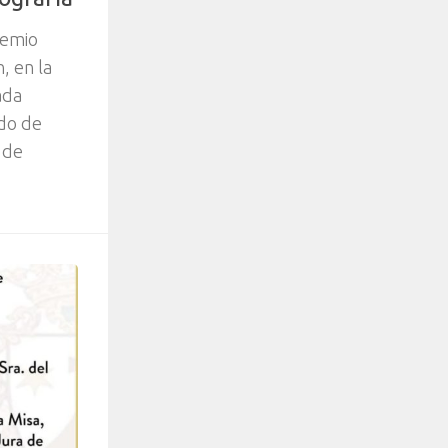
remio
, en la
ada
do de
 de